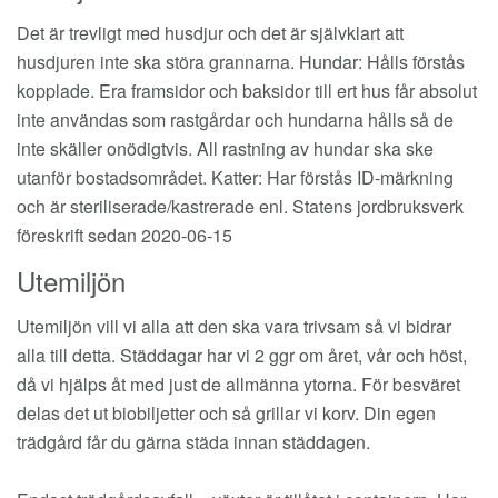
Det är trevligt med husdjur och det är självklart att
husdjuren inte ska störa grannarna. Hundar: Hålls förstås
kopplade. Era framsidor och baksidor till ert hus får absolut
inte användas som rastgårdar och hundarna hålls så de
inte skäller onödigtvis. All rastning av hundar ska ske
utanför bostadsområdet. Katter: Har förstås ID-märkning
och är steriliserade/kastrerade enl. Statens jordbruksverk
föreskrift sedan 2020-06-15
Utemiljön
Utemiljön vill vi alla att den ska vara trivsam så vi bidrar
alla till detta. Städdagar har vi 2 ggr om året, vår och höst,
då vi hjälps åt med just de allmänna ytorna. För besväret
delas det ut biobiljetter och så grillar vi korv. Din egen
trädgård får du gärna städa innan städdagen.