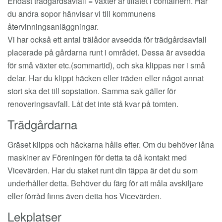
Endast trädgårdsavfall = växter är tillåtet i containern. Har
du andra sopor hänvisar vi till kommunens
återvinningsanläggningar.
Vi har också ett antal trälådor avsedda för trädgårdsavfall
placerade på gårdarna runt i området. Dessa är avsedda
för små växter etc.(sommartid), och ska klippas ner i små
delar. Har du klippt häcken eller träden eller något annat
stort ska det till sopstation. Samma sak gäller för
renoveringsavfall. Låt det inte stå kvar på tomten.
Trädgårdarna
Gräset klipps och häckarna hålls efter. Om du behöver låna
maskiner av Föreningen för detta ta då kontakt med
Vicevärden. Har du staket runt din täppa är det du som
underhåller detta. Behöver du färg för att måla avskiljare
eller förråd finns även detta hos Vicevärden.
Lekplatser