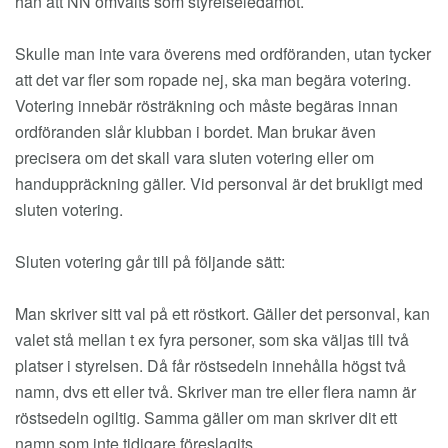
han att NN omvalts som styrelseledamot.
Skulle man inte vara överens med ordföranden, utan tycker
att det var fler som ropade nej, ska man begära votering.
Votering innebär rösträkning och måste begäras innan
ordföranden slår klubban i bordet. Man brukar även
precisera om det skall vara sluten votering eller om
handuppräckning gäller. Vid personval är det brukligt med
sluten votering.
Sluten votering går till på följande sätt:
Man skriver sitt val på ett röstkort. Gäller det personval, kan
valet stå mellan t ex fyra personer, som ska väljas till två
platser i styrelsen. Då får röstsedeln innehålla högst två
namn, dvs ett eller två. Skriver man tre eller flera namn är
röstsedeln ogiltig. Samma gäller om man skriver dit ett
namn som inte tidigare föreslagits.